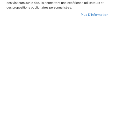
des visiteurs sur le site. Ils permettent une expérience utilisateurs et
CONNEXION
des propositions publicitaires personnalisées.
Plus D’information
CRÉER UN COMPTE
Mot de passe oublié ?
PAIEMENT SÉCURISÉ
Paiement par CB avec 3DS