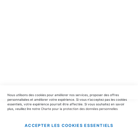
spéciales.
INSCRIPTION
EDITIONS DU TRIOMPHE
contact@editionsdutriomphe.fr
01.40.54.06.91
SERVICES
Nous utilisons des cookies pour améliorer nos services, proposer des offres
LIVRAISON & PAIEMENT
personnalisées et améliorer votre expérience. Si vous n'acceptez pas les cookies
essentiels, votre expérience pourrait être affectée. Si vous souhaitez en savoir
plus, veuillez lire notre
Charte pour la protection des données personnelles
INFORMATIONS
ACCEPTER LES COOKIES ESSENTIELS