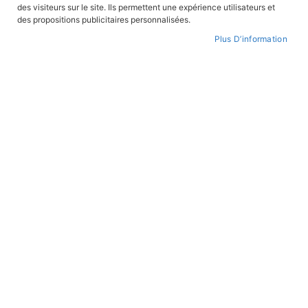
des visiteurs sur le site. Ils permettent une expérience utilisateurs et
CONNEXION
des propositions publicitaires personnalisées.
Plus D’information
CRÉER UN COMPTE
Mot de passe oublié ?
PAIEMENT SÉCURISÉ
Paiement par CB avec 3DS