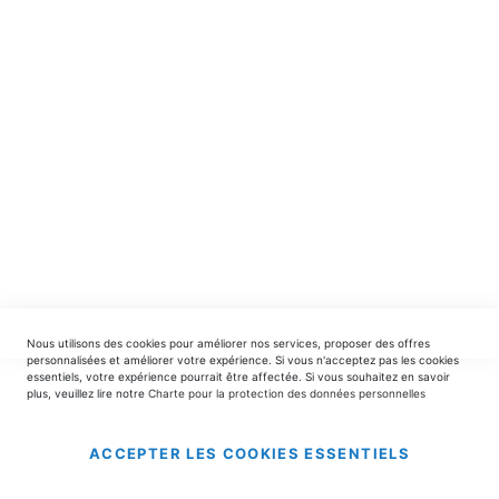
spéciales.
INSCRIPTION
EDITIONS DU TRIOMPHE
contact@editionsdutriomphe.fr
01.40.54.06.91
SERVICES
Nous utilisons des cookies pour améliorer nos services, proposer des offres
LIVRAISON & PAIEMENT
personnalisées et améliorer votre expérience. Si vous n'acceptez pas les cookies
essentiels, votre expérience pourrait être affectée. Si vous souhaitez en savoir
plus, veuillez lire notre
Charte pour la protection des données personnelles
INFORMATIONS
ACCEPTER LES COOKIES ESSENTIELS