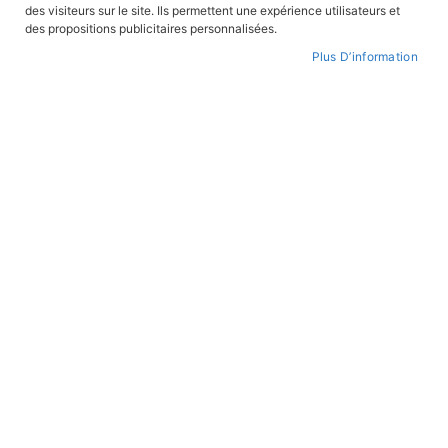
des visiteurs sur le site. Ils permettent une expérience utilisateurs et
CONNEXION
des propositions publicitaires personnalisées.
Plus D’information
CRÉER UN COMPTE
Mot de passe oublié ?
PAIEMENT SÉCURISÉ
Paiement par CB avec 3DS