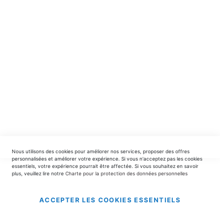
spéciales.
INSCRIPTION
EDITIONS DU TRIOMPHE
contact@editionsdutriomphe.fr
01.40.54.06.91
SERVICES
Nous utilisons des cookies pour améliorer nos services, proposer des offres
LIVRAISON & PAIEMENT
personnalisées et améliorer votre expérience. Si vous n'acceptez pas les cookies
essentiels, votre expérience pourrait être affectée. Si vous souhaitez en savoir
plus, veuillez lire notre
Charte pour la protection des données personnelles
INFORMATIONS
ACCEPTER LES COOKIES ESSENTIELS