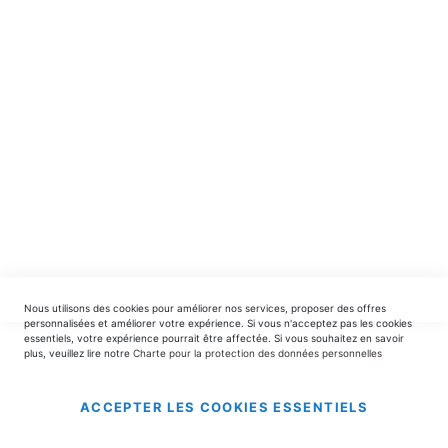
spéciales.
INSCRIPTION
EDITIONS DU TRIOMPHE
contact@editionsdutriomphe.fr
01.40.54.06.91
SERVICES
Nous utilisons des cookies pour améliorer nos services, proposer des offres
LIVRAISON & PAIEMENT
personnalisées et améliorer votre expérience. Si vous n'acceptez pas les cookies
essentiels, votre expérience pourrait être affectée. Si vous souhaitez en savoir
plus, veuillez lire notre
Charte pour la protection des données personnelles
INFORMATIONS
ACCEPTER LES COOKIES ESSENTIELS