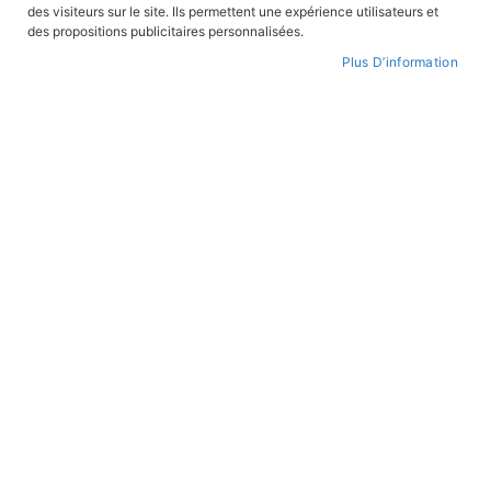
des visiteurs sur le site. Ils permettent une expérience utilisateurs et
CONNEXION
des propositions publicitaires personnalisées.
Plus D’information
CRÉER UN COMPTE
Mot de passe oublié ?
PAIEMENT SÉCURISÉ
Paiement par CB avec 3DS