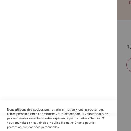
Paiement par CB avec 3DS
P
Re
EDITIONS DU TRIOMPHE
Nous utilisons des cookies pour améliorer nos services, proposer des
Horaires SAV :
offres personnalisées et améliorer votre expérience. Si vous n'acceptez
pas les cookies essentiels, votre expérience pourrait être affectée. Si
du Lundi au Jeudi : 9h30 -12h30 / 14h - 17h30
vous souhaitez en savoir plus, veuillez lire notre
Charte pour la
protection des données personnelles
Vendredi : 9h30 - 12h30 / 14h - 16h00