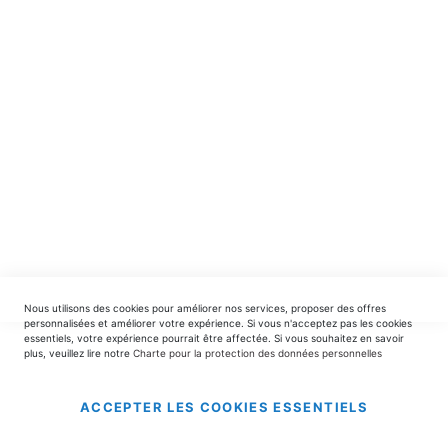
spéciales.
INSCRIPTION
EDITIONS DU TRIOMPHE
contact@editionsdutriomphe.fr
01.40.54.06.91
SERVICES
Nous utilisons des cookies pour améliorer nos services, proposer des offres
LIVRAISON & PAIEMENT
personnalisées et améliorer votre expérience. Si vous n'acceptez pas les cookies
essentiels, votre expérience pourrait être affectée. Si vous souhaitez en savoir
plus, veuillez lire notre
Charte pour la protection des données personnelles
INFORMATIONS
ACCEPTER LES COOKIES ESSENTIELS