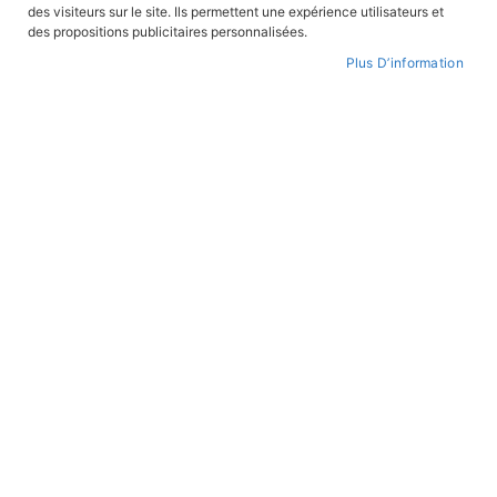
des visiteurs sur le site. Ils permettent une expérience utilisateurs et
CONNEXION
des propositions publicitaires personnalisées.
Plus D’information
CRÉER UN COMPTE
Mot de passe oublié ?
PAIEMENT SÉCURISÉ
Paiement par CB avec 3DS