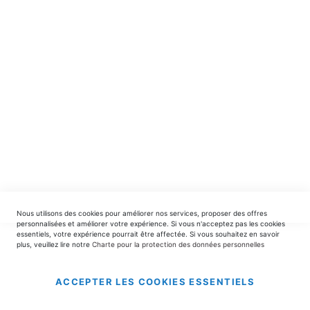
spéciales.
INSCRIPTION
EDITIONS DU TRIOMPHE
contact@editionsdutriomphe.fr
01.40.54.06.91
SERVICES
Nous utilisons des cookies pour améliorer nos services, proposer des offres
LIVRAISON & PAIEMENT
personnalisées et améliorer votre expérience. Si vous n'acceptez pas les cookies
essentiels, votre expérience pourrait être affectée. Si vous souhaitez en savoir
plus, veuillez lire notre
Charte pour la protection des données personnelles
INFORMATIONS
ACCEPTER LES COOKIES ESSENTIELS