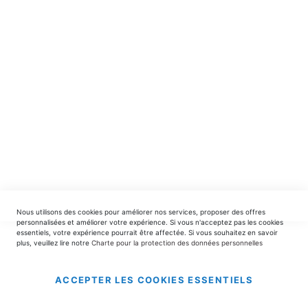
spéciales.
INSCRIPTION
EDITIONS DU TRIOMPHE
contact@editionsdutriomphe.fr
01.40.54.06.91
SERVICES
Nous utilisons des cookies pour améliorer nos services, proposer des offres
LIVRAISON & PAIEMENT
personnalisées et améliorer votre expérience. Si vous n'acceptez pas les cookies
essentiels, votre expérience pourrait être affectée. Si vous souhaitez en savoir
plus, veuillez lire notre
Charte pour la protection des données personnelles
INFORMATIONS
ACCEPTER LES COOKIES ESSENTIELS