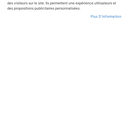
des visiteurs sur le site. Ils permettent une expérience utilisateurs et
CONNEXION
des propositions publicitaires personnalisées.
Plus D’information
CRÉER UN COMPTE
Mot de passe oublié ?
PAIEMENT SÉCURISÉ
Paiement par CB avec 3DS