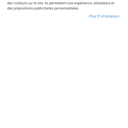
des visiteurs sur le site. Ils permettent une expérience utilisateurs et
CONNEXION
des propositions publicitaires personnalisées.
Plus D’information
CRÉER UN COMPTE
Mot de passe oublié ?
PAIEMENT SÉCURISÉ
Paiement par CB avec 3DS