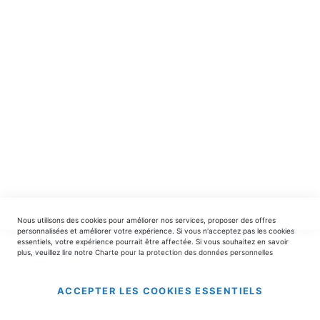
spéciales.
INSCRIPTION
EDITIONS DU TRIOMPHE
contact@editionsdutriomphe.fr
01.40.54.06.91
SERVICES
Nous utilisons des cookies pour améliorer nos services, proposer des offres
LIVRAISON & PAIEMENT
personnalisées et améliorer votre expérience. Si vous n'acceptez pas les cookies
essentiels, votre expérience pourrait être affectée. Si vous souhaitez en savoir
plus, veuillez lire notre
Charte pour la protection des données personnelles
INFORMATIONS
ACCEPTER LES COOKIES ESSENTIELS