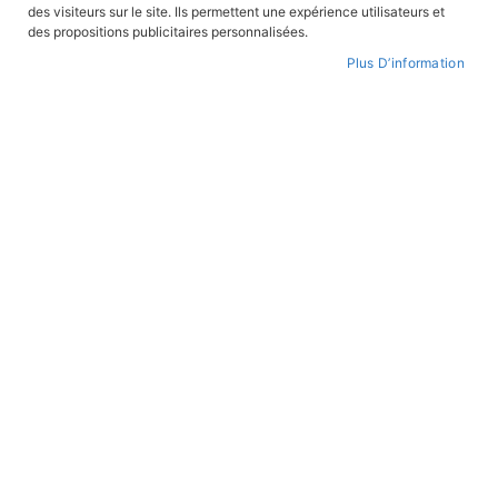
des visiteurs sur le site. Ils permettent une expérience utilisateurs et
CONNEXION
des propositions publicitaires personnalisées.
Plus D’information
CRÉER UN COMPTE
Mot de passe oublié ?
PAIEMENT SÉCURISÉ
Paiement par CB avec 3DS