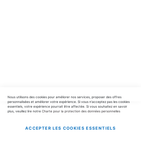
spéciales.
INSCRIPTION
EDITIONS DU TRIOMPHE
contact@editionsdutriomphe.fr
01.40.54.06.91
SERVICES
Nous utilisons des cookies pour améliorer nos services, proposer des offres
LIVRAISON & PAIEMENT
personnalisées et améliorer votre expérience. Si vous n'acceptez pas les cookies
essentiels, votre expérience pourrait être affectée. Si vous souhaitez en savoir
plus, veuillez lire notre
Charte pour la protection des données personnelles
INFORMATIONS
ACCEPTER LES COOKIES ESSENTIELS