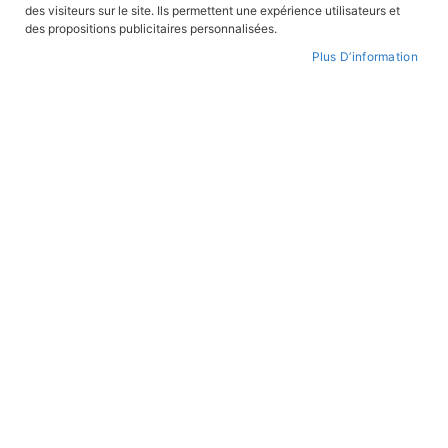
des visiteurs sur le site. Ils permettent une expérience utilisateurs et
CONNEXION
des propositions publicitaires personnalisées.
Plus D’information
CRÉER UN COMPTE
Mot de passe oublié ?
PAIEMENT SÉCURISÉ
Paiement par CB avec 3DS