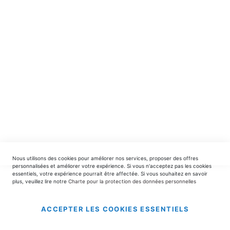
spéciales.
INSCRIPTION
EDITIONS DU TRIOMPHE
contact@editionsdutriomphe.fr
01.40.54.06.91
SERVICES
Nous utilisons des cookies pour améliorer nos services, proposer des offres
LIVRAISON & PAIEMENT
personnalisées et améliorer votre expérience. Si vous n'acceptez pas les cookies
essentiels, votre expérience pourrait être affectée. Si vous souhaitez en savoir
plus, veuillez lire notre
Charte pour la protection des données personnelles
INFORMATIONS
ACCEPTER LES COOKIES ESSENTIELS