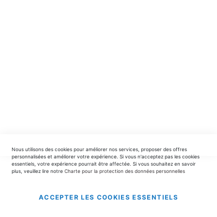
spéciales.
INSCRIPTION
EDITIONS DU TRIOMPHE
contact@editionsdutriomphe.fr
01.40.54.06.91
SERVICES
Nous utilisons des cookies pour améliorer nos services, proposer des offres
LIVRAISON & PAIEMENT
personnalisées et améliorer votre expérience. Si vous n'acceptez pas les cookies
essentiels, votre expérience pourrait être affectée. Si vous souhaitez en savoir
plus, veuillez lire notre
Charte pour la protection des données personnelles
INFORMATIONS
ACCEPTER LES COOKIES ESSENTIELS