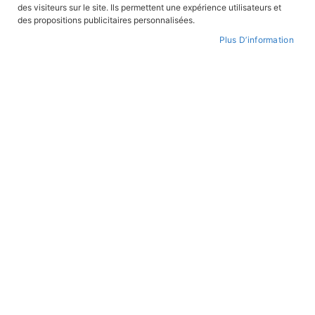
des visiteurs sur le site. Ils permettent une expérience utilisateurs et
CONNEXION
des propositions publicitaires personnalisées.
Plus D’information
CRÉER UN COMPTE
Mot de passe oublié ?
PAIEMENT SÉCURISÉ
Paiement par CB avec 3DS