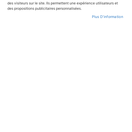
des visiteurs sur le site. Ils permettent une expérience utilisateurs et
CONNEXION
des propositions publicitaires personnalisées.
Plus D’information
CRÉER UN COMPTE
Mot de passe oublié ?
PAIEMENT SÉCURISÉ
Paiement par CB avec 3DS