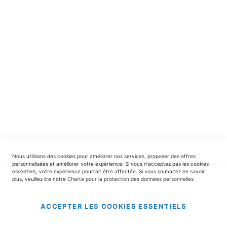
spéciales.
INSCRIPTION
EDITIONS DU TRIOMPHE
contact@editionsdutriomphe.fr
01.40.54.06.91
SERVICES
Nous utilisons des cookies pour améliorer nos services, proposer des offres
LIVRAISON & PAIEMENT
personnalisées et améliorer votre expérience. Si vous n'acceptez pas les cookies
essentiels, votre expérience pourrait être affectée. Si vous souhaitez en savoir
plus, veuillez lire notre
Charte pour la protection des données personnelles
INFORMATIONS
ACCEPTER LES COOKIES ESSENTIELS