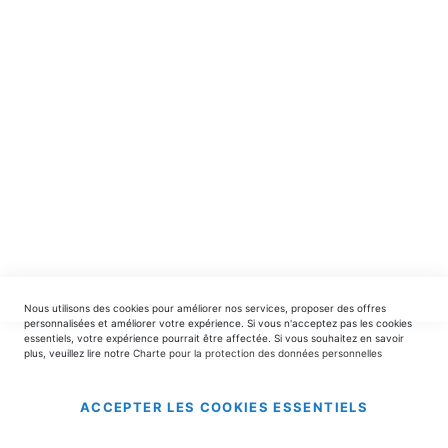
spéciales.
INSCRIPTION
EDITIONS DU TRIOMPHE
contact@editionsdutriomphe.fr
01.40.54.06.91
SERVICES
Nous utilisons des cookies pour améliorer nos services, proposer des offres
LIVRAISON & PAIEMENT
personnalisées et améliorer votre expérience. Si vous n'acceptez pas les cookies
essentiels, votre expérience pourrait être affectée. Si vous souhaitez en savoir
plus, veuillez lire notre
Charte pour la protection des données personnelles
INFORMATIONS
ACCEPTER LES COOKIES ESSENTIELS