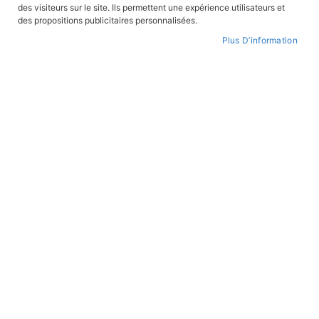
des visiteurs sur le site. Ils permettent une expérience utilisateurs et
CONNEXION
des propositions publicitaires personnalisées.
Plus D’information
CRÉER UN COMPTE
Mot de passe oublié ?
PAIEMENT SÉCURISÉ
Paiement par CB avec 3DS