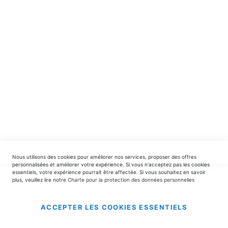
spéciales.
INSCRIPTION
EDITIONS DU TRIOMPHE
contact@editionsdutriomphe.fr
01.40.54.06.91
SERVICES
Nous utilisons des cookies pour améliorer nos services, proposer des offres
LIVRAISON & PAIEMENT
personnalisées et améliorer votre expérience. Si vous n'acceptez pas les cookies
essentiels, votre expérience pourrait être affectée. Si vous souhaitez en savoir
plus, veuillez lire notre
Charte pour la protection des données personnelles
INFORMATIONS
ACCEPTER LES COOKIES ESSENTIELS