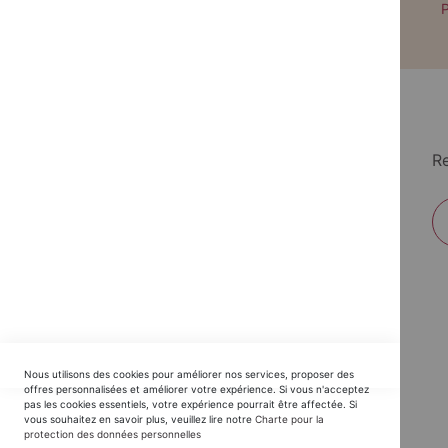
Paiement par CB avec 3DS
P
Re
EDITIONS DU TRIOMPHE
Nous utilisons des cookies pour améliorer nos services, proposer des
Horaires SAV :
offres personnalisées et améliorer votre expérience. Si vous n'acceptez
pas les cookies essentiels, votre expérience pourrait être affectée. Si
du Lundi au Jeudi : 9h30 -12h30 / 14h - 17h30
vous souhaitez en savoir plus, veuillez lire notre
Charte pour la
protection des données personnelles
Vendredi : 9h30 - 12h30 / 14h - 16h00