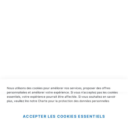
spéciales.
INSCRIPTION
EDITIONS DU TRIOMPHE
contact@editionsdutriomphe.fr
01.40.54.06.91
SERVICES
Nous utilisons des cookies pour améliorer nos services, proposer des offres
LIVRAISON & PAIEMENT
personnalisées et améliorer votre expérience. Si vous n'acceptez pas les cookies
essentiels, votre expérience pourrait être affectée. Si vous souhaitez en savoir
plus, veuillez lire notre
Charte pour la protection des données personnelles
INFORMATIONS
ACCEPTER LES COOKIES ESSENTIELS