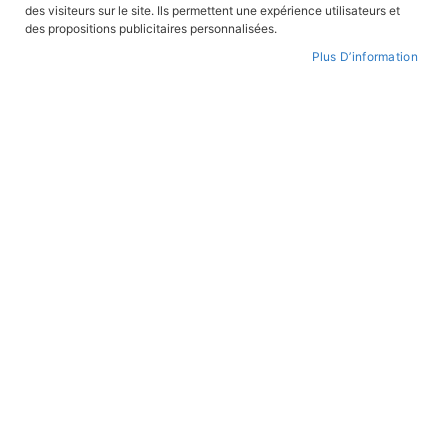
des visiteurs sur le site. Ils permettent une expérience utilisateurs et
CONNEXION
des propositions publicitaires personnalisées.
Plus D’information
CRÉER UN COMPTE
Mot de passe oublié ?
PAIEMENT SÉCURISÉ
Paiement par CB avec 3DS