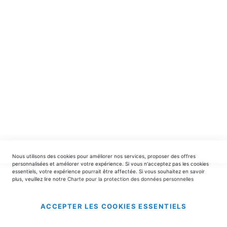
spéciales.
INSCRIPTION
EDITIONS DU TRIOMPHE
contact@editionsdutriomphe.fr
01.40.54.06.91
SERVICES
Nous utilisons des cookies pour améliorer nos services, proposer des offres
LIVRAISON & PAIEMENT
personnalisées et améliorer votre expérience. Si vous n'acceptez pas les cookies
essentiels, votre expérience pourrait être affectée. Si vous souhaitez en savoir
plus, veuillez lire notre
Charte pour la protection des données personnelles
INFORMATIONS
ACCEPTER LES COOKIES ESSENTIELS