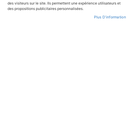
des visiteurs sur le site. Ils permettent une expérience utilisateurs et
CONNEXION
des propositions publicitaires personnalisées.
Plus D’information
CRÉER UN COMPTE
Mot de passe oublié ?
PAIEMENT SÉCURISÉ
Paiement par CB avec 3DS