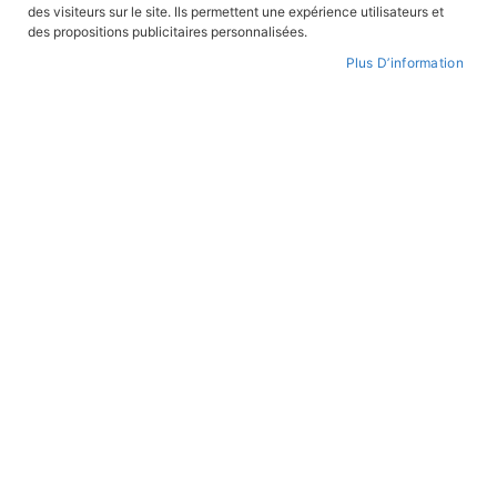
des visiteurs sur le site. Ils permettent une expérience utilisateurs et
CONNEXION
des propositions publicitaires personnalisées.
Plus D’information
CRÉER UN COMPTE
Mot de passe oublié ?
PAIEMENT SÉCURISÉ
Paiement par CB avec 3DS