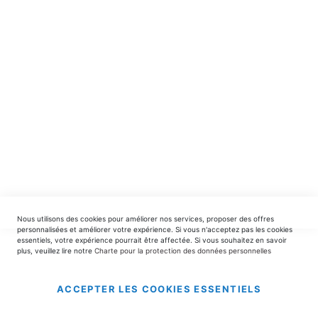
spéciales.
INSCRIPTION
EDITIONS DU TRIOMPHE
contact@editionsdutriomphe.fr
01.40.54.06.91
SERVICES
Nous utilisons des cookies pour améliorer nos services, proposer des offres
LIVRAISON & PAIEMENT
personnalisées et améliorer votre expérience. Si vous n'acceptez pas les cookies
essentiels, votre expérience pourrait être affectée. Si vous souhaitez en savoir
plus, veuillez lire notre
Charte pour la protection des données personnelles
INFORMATIONS
ACCEPTER LES COOKIES ESSENTIELS