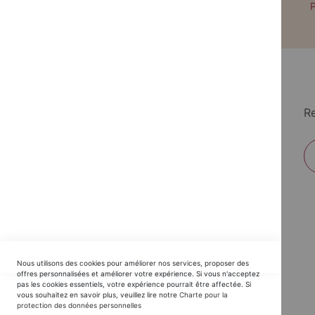
Paiement par CB avec 3DS
P
Re
EDITIONS DU TRIOMPHE
Nous utilisons des cookies pour améliorer nos services, proposer des
Horaires SAV :
offres personnalisées et améliorer votre expérience. Si vous n'acceptez
pas les cookies essentiels, votre expérience pourrait être affectée. Si
du Lundi au Jeudi : 9h30 -12h30 / 14h - 17h30
vous souhaitez en savoir plus, veuillez lire notre
Charte pour la
protection des données personnelles
Vendredi : 9h30 - 12h30 / 14h - 16h00