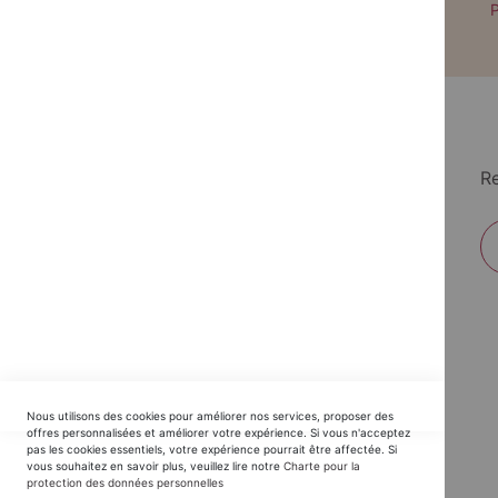
Paiement par CB avec 3DS
P
Re
EDITIONS DU TRIOMPHE
Nous utilisons des cookies pour améliorer nos services, proposer des
Horaires SAV :
offres personnalisées et améliorer votre expérience. Si vous n'acceptez
pas les cookies essentiels, votre expérience pourrait être affectée. Si
du Lundi au Jeudi : 9h30 -12h30 / 14h - 17h30
vous souhaitez en savoir plus, veuillez lire notre
Charte pour la
protection des données personnelles
Vendredi : 9h30 - 12h30 / 14h - 16h00