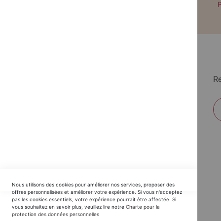
Paiement par CB avec 3DS
P
Re
EDITIONS DU TRIOMPHE
Nous utilisons des cookies pour améliorer nos services, proposer des
Horaires SAV :
offres personnalisées et améliorer votre expérience. Si vous n'acceptez
pas les cookies essentiels, votre expérience pourrait être affectée. Si
du Lundi au Jeudi : 9h30 -12h30 / 14h - 17h30
vous souhaitez en savoir plus, veuillez lire notre
Charte pour la
protection des données personnelles
Vendredi : 9h30 - 12h30 / 14h - 16h00