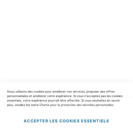
spéciales.
INSCRIPTION
EDITIONS DU TRIOMPHE
contact@editionsdutriomphe.fr
01.40.54.06.91
SERVICES
Nous utilisons des cookies pour améliorer nos services, proposer des offres
LIVRAISON & PAIEMENT
personnalisées et améliorer votre expérience. Si vous n'acceptez pas les cookies
essentiels, votre expérience pourrait être affectée. Si vous souhaitez en savoir
plus, veuillez lire notre
Charte pour la protection des données personnelles
INFORMATIONS
ACCEPTER LES COOKIES ESSENTIELS