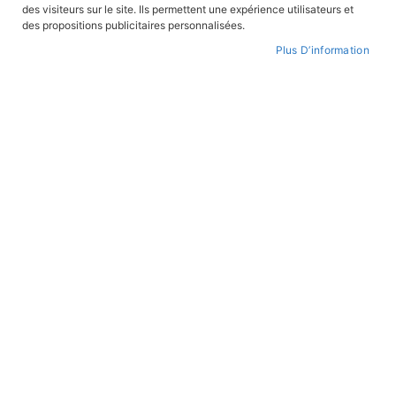
des visiteurs sur le site. Ils permettent une expérience utilisateurs et
CONNEXION
des propositions publicitaires personnalisées.
Plus D’information
CRÉER UN COMPTE
Mot de passe oublié ?
PAIEMENT SÉCURISÉ
Paiement par CB avec 3DS