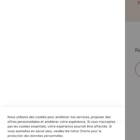
Paiement par CB avec 3DS
P
Re
EDITIONS DU TRIOMPHE
Nous utilisons des cookies pour améliorer nos services, proposer des
Horaires SAV :
offres personnalisées et améliorer votre expérience. Si vous n'acceptez
pas les cookies essentiels, votre expérience pourrait être affectée. Si
du Lundi au Jeudi : 9h30 -12h30 / 14h - 17h30
vous souhaitez en savoir plus, veuillez lire notre
Charte pour la
protection des données personnelles
Vendredi : 9h30 - 12h30 / 14h - 16h00