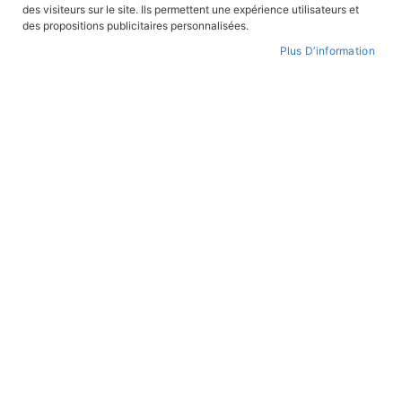
des visiteurs sur le site. Ils permettent une expérience utilisateurs et
CONNEXION
des propositions publicitaires personnalisées.
Plus D’information
CRÉER UN COMPTE
Mot de passe oublié ?
PAIEMENT SÉCURISÉ
Paiement par CB avec 3DS