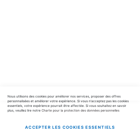
spéciales.
INSCRIPTION
EDITIONS DU TRIOMPHE
contact@editionsdutriomphe.fr
01.40.54.06.91
SERVICES
Nous utilisons des cookies pour améliorer nos services, proposer des offres
LIVRAISON & PAIEMENT
personnalisées et améliorer votre expérience. Si vous n'acceptez pas les cookies
essentiels, votre expérience pourrait être affectée. Si vous souhaitez en savoir
plus, veuillez lire notre
Charte pour la protection des données personnelles
INFORMATIONS
ACCEPTER LES COOKIES ESSENTIELS