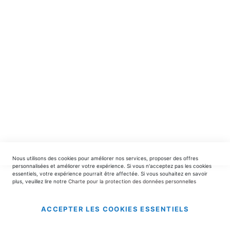
spéciales.
INSCRIPTION
EDITIONS DU TRIOMPHE
contact@editionsdutriomphe.fr
01.40.54.06.91
SERVICES
Nous utilisons des cookies pour améliorer nos services, proposer des offres
LIVRAISON & PAIEMENT
personnalisées et améliorer votre expérience. Si vous n'acceptez pas les cookies
essentiels, votre expérience pourrait être affectée. Si vous souhaitez en savoir
plus, veuillez lire notre
Charte pour la protection des données personnelles
INFORMATIONS
ACCEPTER LES COOKIES ESSENTIELS