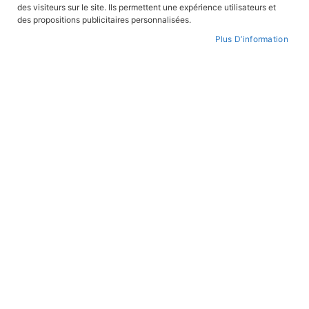
des visiteurs sur le site. Ils permettent une expérience utilisateurs et
CONNEXION
des propositions publicitaires personnalisées.
Plus D’information
CRÉER UN COMPTE
Mot de passe oublié ?
PAIEMENT SÉCURISÉ
Paiement par CB avec 3DS