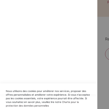
Paiement par CB avec 3DS
P
Re
EDITIONS DU TRIOMPHE
Nous utilisons des cookies pour améliorer nos services, proposer des
Horaires SAV :
offres personnalisées et améliorer votre expérience. Si vous n'acceptez
pas les cookies essentiels, votre expérience pourrait être affectée. Si
du Lundi au Jeudi : 9h30 -12h30 / 14h - 17h30
vous souhaitez en savoir plus, veuillez lire notre
Charte pour la
protection des données personnelles
Vendredi : 9h30 - 12h30 / 14h - 16h00