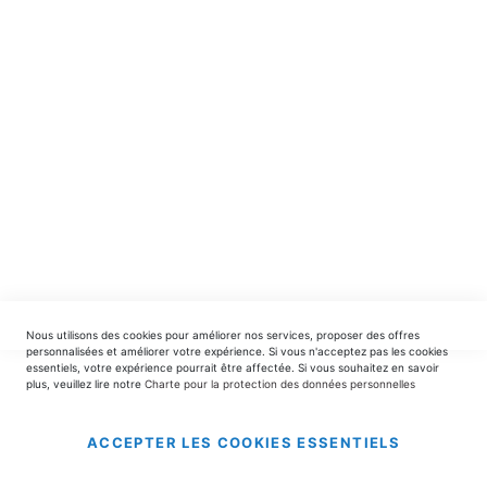
spéciales.
INSCRIPTION
EDITIONS DU TRIOMPHE
contact@editionsdutriomphe.fr
01.40.54.06.91
SERVICES
Nous utilisons des cookies pour améliorer nos services, proposer des offres
LIVRAISON & PAIEMENT
personnalisées et améliorer votre expérience. Si vous n'acceptez pas les cookies
essentiels, votre expérience pourrait être affectée. Si vous souhaitez en savoir
plus, veuillez lire notre
Charte pour la protection des données personnelles
INFORMATIONS
ACCEPTER LES COOKIES ESSENTIELS