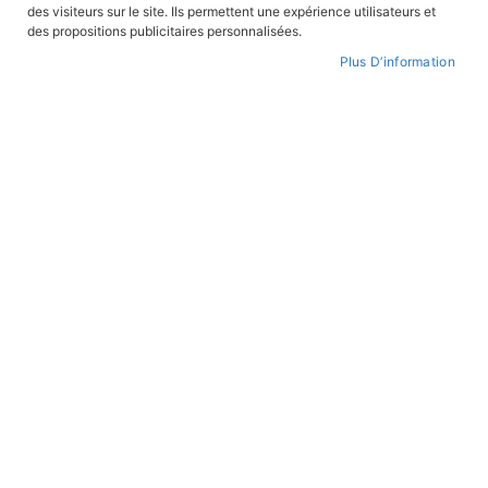
des visiteurs sur le site. Ils permettent une expérience utilisateurs et
CONNEXION
des propositions publicitaires personnalisées.
Plus D’information
CRÉER UN COMPTE
Mot de passe oublié ?
PAIEMENT SÉCURISÉ
Paiement par CB avec 3DS