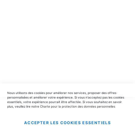
spéciales.
INSCRIPTION
EDITIONS DU TRIOMPHE
contact@editionsdutriomphe.fr
01.40.54.06.91
SERVICES
Nous utilisons des cookies pour améliorer nos services, proposer des offres
LIVRAISON & PAIEMENT
personnalisées et améliorer votre expérience. Si vous n'acceptez pas les cookies
essentiels, votre expérience pourrait être affectée. Si vous souhaitez en savoir
plus, veuillez lire notre
Charte pour la protection des données personnelles
INFORMATIONS
ACCEPTER LES COOKIES ESSENTIELS