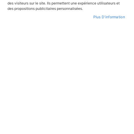
des visiteurs sur le site. Ils permettent une expérience utilisateurs et
CONNEXION
des propositions publicitaires personnalisées.
Plus D’information
CRÉER UN COMPTE
Mot de passe oublié ?
PAIEMENT SÉCURISÉ
Paiement par CB avec 3DS