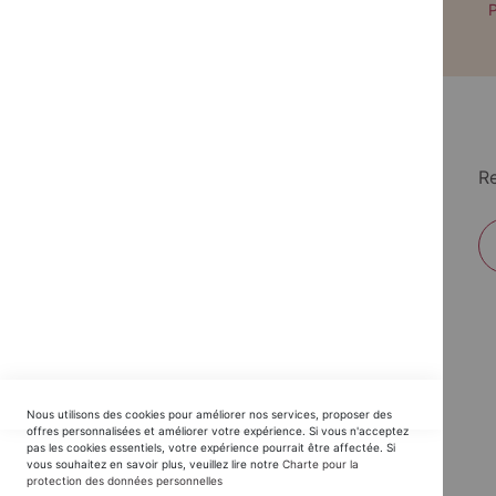
Paiement par CB avec 3DS
P
Re
EDITIONS DU TRIOMPHE
Nous utilisons des cookies pour améliorer nos services, proposer des
Horaires SAV :
offres personnalisées et améliorer votre expérience. Si vous n'acceptez
pas les cookies essentiels, votre expérience pourrait être affectée. Si
du Lundi au Jeudi : 9h30 -12h30 / 14h - 17h30
vous souhaitez en savoir plus, veuillez lire notre
Charte pour la
protection des données personnelles
Vendredi : 9h30 - 12h30 / 14h - 16h00