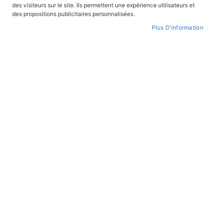
des visiteurs sur le site. Ils permettent une expérience utilisateurs et
CONNEXION
des propositions publicitaires personnalisées.
Plus D’information
CRÉER UN COMPTE
Mot de passe oublié ?
PAIEMENT SÉCURISÉ
Paiement par CB avec 3DS