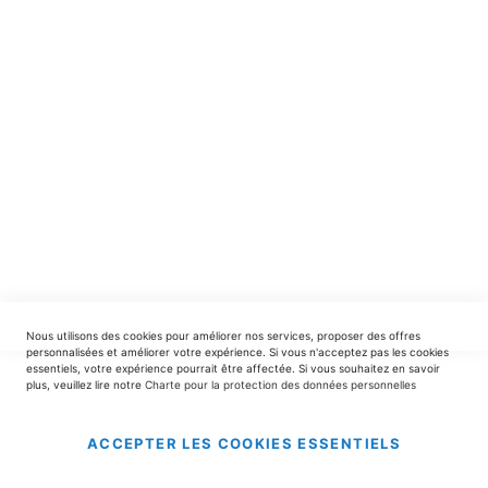
spéciales.
INSCRIPTION
EDITIONS DU TRIOMPHE
contact@editionsdutriomphe.fr
01.40.54.06.91
SERVICES
Nous utilisons des cookies pour améliorer nos services, proposer des offres
LIVRAISON & PAIEMENT
personnalisées et améliorer votre expérience. Si vous n'acceptez pas les cookies
essentiels, votre expérience pourrait être affectée. Si vous souhaitez en savoir
plus, veuillez lire notre
Charte pour la protection des données personnelles
INFORMATIONS
ACCEPTER LES COOKIES ESSENTIELS