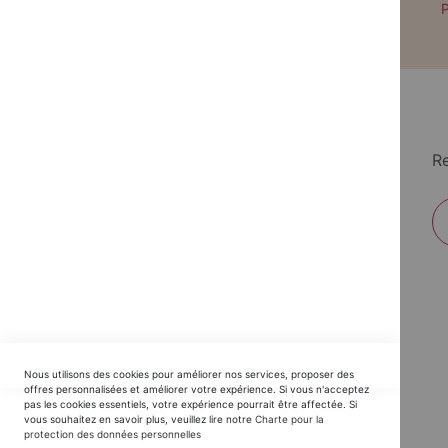
Paiement par CB avec 3DS
P
Re
EDITIONS DU TRIOMPHE
Nous utilisons des cookies pour améliorer nos services, proposer des
Horaires SAV :
offres personnalisées et améliorer votre expérience. Si vous n'acceptez
pas les cookies essentiels, votre expérience pourrait être affectée. Si
du Lundi au Jeudi : 9h30 -12h30 / 14h - 17h30
vous souhaitez en savoir plus, veuillez lire notre
Charte pour la
protection des données personnelles
Vendredi : 9h30 - 12h30 / 14h - 16h00