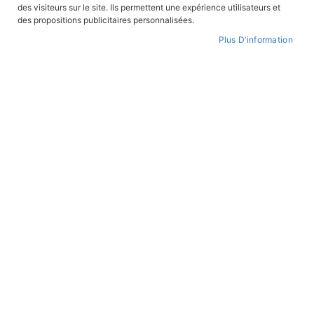
des visiteurs sur le site. Ils permettent une expérience utilisateurs et
CONNEXION
des propositions publicitaires personnalisées.
Plus D’information
CRÉER UN COMPTE
Mot de passe oublié ?
PAIEMENT SÉCURISÉ
Paiement par CB avec 3DS