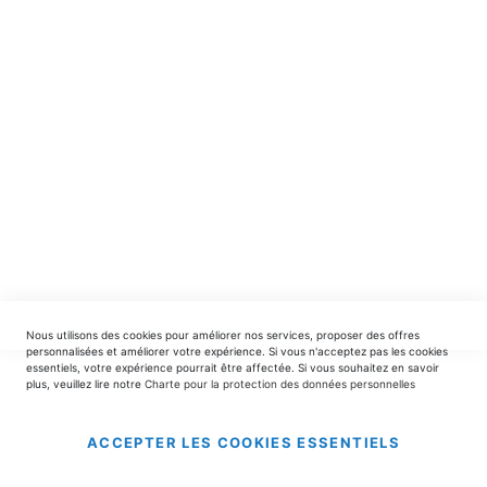
spéciales.
INSCRIPTION
EDITIONS DU TRIOMPHE
contact@editionsdutriomphe.fr
01.40.54.06.91
SERVICES
Nous utilisons des cookies pour améliorer nos services, proposer des offres
LIVRAISON & PAIEMENT
personnalisées et améliorer votre expérience. Si vous n'acceptez pas les cookies
essentiels, votre expérience pourrait être affectée. Si vous souhaitez en savoir
plus, veuillez lire notre
Charte pour la protection des données personnelles
INFORMATIONS
ACCEPTER LES COOKIES ESSENTIELS