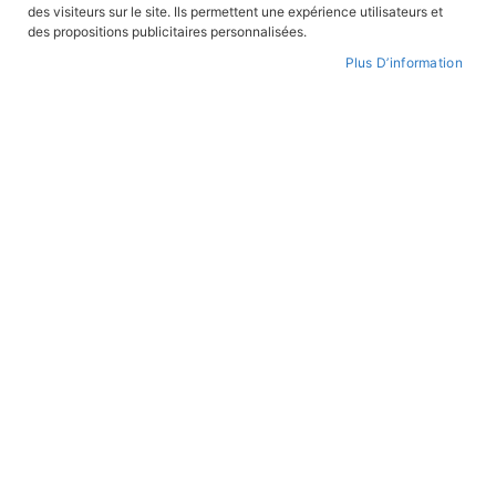
des visiteurs sur le site. Ils permettent une expérience utilisateurs et
CONNEXION
des propositions publicitaires personnalisées.
Plus D’information
CRÉER UN COMPTE
Mot de passe oublié ?
PAIEMENT SÉCURISÉ
Paiement par CB avec 3DS