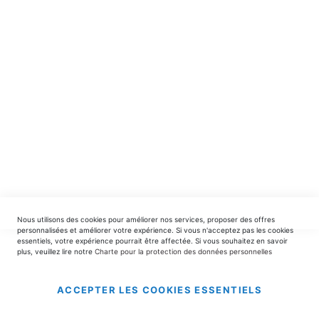
spéciales.
INSCRIPTION
EDITIONS DU TRIOMPHE
contact@editionsdutriomphe.fr
01.40.54.06.91
SERVICES
Nous utilisons des cookies pour améliorer nos services, proposer des offres
LIVRAISON & PAIEMENT
personnalisées et améliorer votre expérience. Si vous n'acceptez pas les cookies
essentiels, votre expérience pourrait être affectée. Si vous souhaitez en savoir
plus, veuillez lire notre
Charte pour la protection des données personnelles
INFORMATIONS
ACCEPTER LES COOKIES ESSENTIELS