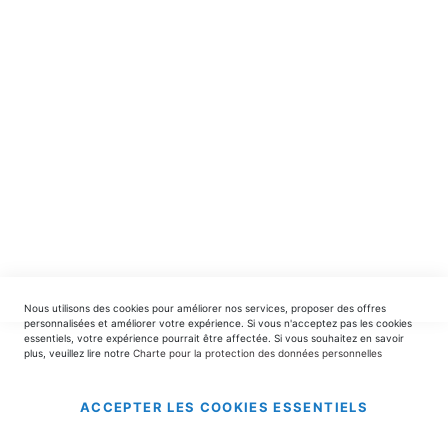
spéciales.
INSCRIPTION
EDITIONS DU TRIOMPHE
contact@editionsdutriomphe.fr
01.40.54.06.91
SERVICES
Nous utilisons des cookies pour améliorer nos services, proposer des offres
LIVRAISON & PAIEMENT
personnalisées et améliorer votre expérience. Si vous n'acceptez pas les cookies
essentiels, votre expérience pourrait être affectée. Si vous souhaitez en savoir
plus, veuillez lire notre
Charte pour la protection des données personnelles
INFORMATIONS
ACCEPTER LES COOKIES ESSENTIELS