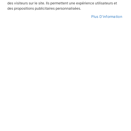
des visiteurs sur le site. Ils permettent une expérience utilisateurs et
CONNEXION
des propositions publicitaires personnalisées.
Plus D’information
CRÉER UN COMPTE
Mot de passe oublié ?
PAIEMENT SÉCURISÉ
Paiement par CB avec 3DS