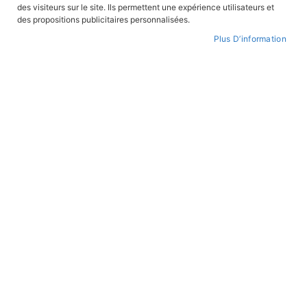
des visiteurs sur le site. Ils permettent une expérience utilisateurs et
CONNEXION
des propositions publicitaires personnalisées.
Plus D’information
CRÉER UN COMPTE
Mot de passe oublié ?
PAIEMENT SÉCURISÉ
Paiement par CB avec 3DS