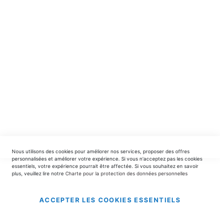
spéciales.
INSCRIPTION
EDITIONS DU TRIOMPHE
contact@editionsdutriomphe.fr
01.40.54.06.91
SERVICES
Nous utilisons des cookies pour améliorer nos services, proposer des offres
LIVRAISON & PAIEMENT
personnalisées et améliorer votre expérience. Si vous n'acceptez pas les cookies
essentiels, votre expérience pourrait être affectée. Si vous souhaitez en savoir
plus, veuillez lire notre
Charte pour la protection des données personnelles
INFORMATIONS
ACCEPTER LES COOKIES ESSENTIELS