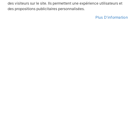
des visiteurs sur le site. Ils permettent une expérience utilisateurs et
CONNEXION
des propositions publicitaires personnalisées.
Plus D’information
CRÉER UN COMPTE
Mot de passe oublié ?
PAIEMENT SÉCURISÉ
Paiement par CB avec 3DS