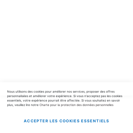
spéciales.
INSCRIPTION
EDITIONS DU TRIOMPHE
contact@editionsdutriomphe.fr
01.40.54.06.91
SERVICES
Nous utilisons des cookies pour améliorer nos services, proposer des offres
LIVRAISON & PAIEMENT
personnalisées et améliorer votre expérience. Si vous n'acceptez pas les cookies
essentiels, votre expérience pourrait être affectée. Si vous souhaitez en savoir
plus, veuillez lire notre
Charte pour la protection des données personnelles
INFORMATIONS
ACCEPTER LES COOKIES ESSENTIELS