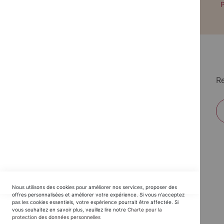
Paiement par CB avec 3DS
P
Re
EDITIONS DU TRIOMPHE
Nous utilisons des cookies pour améliorer nos services, proposer des
Horaires SAV :
offres personnalisées et améliorer votre expérience. Si vous n'acceptez
pas les cookies essentiels, votre expérience pourrait être affectée. Si
du Lundi au Jeudi : 9h30 -12h30 / 14h - 17h30
vous souhaitez en savoir plus, veuillez lire notre
Charte pour la
protection des données personnelles
Vendredi : 9h30 - 12h30 / 14h - 16h00