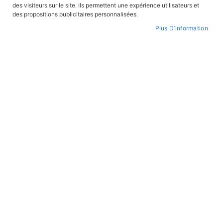
des visiteurs sur le site. Ils permettent une expérience utilisateurs et
CONNEXION
des propositions publicitaires personnalisées.
Plus D’information
CRÉER UN COMPTE
Mot de passe oublié ?
PAIEMENT SÉCURISÉ
Paiement par CB avec 3DS