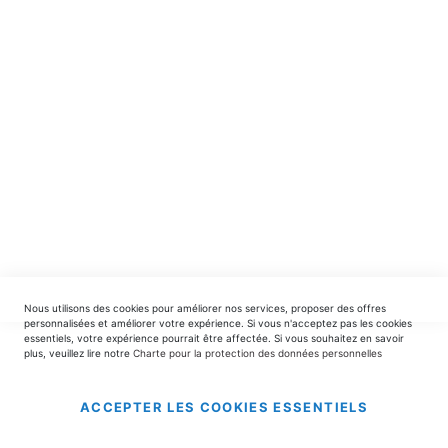
spéciales.
INSCRIPTION
EDITIONS DU TRIOMPHE
contact@editionsdutriomphe.fr
01.40.54.06.91
SERVICES
Nous utilisons des cookies pour améliorer nos services, proposer des offres
LIVRAISON & PAIEMENT
personnalisées et améliorer votre expérience. Si vous n'acceptez pas les cookies
essentiels, votre expérience pourrait être affectée. Si vous souhaitez en savoir
plus, veuillez lire notre
Charte pour la protection des données personnelles
INFORMATIONS
ACCEPTER LES COOKIES ESSENTIELS