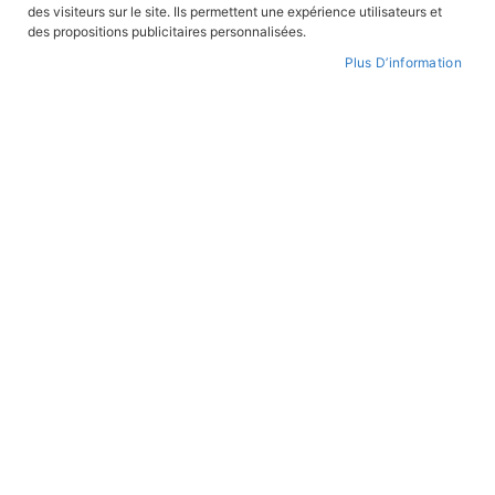
des visiteurs sur le site. Ils permettent une expérience utilisateurs et
CONNEXION
des propositions publicitaires personnalisées.
Plus D’information
CRÉER UN COMPTE
Mot de passe oublié ?
PAIEMENT SÉCURISÉ
Paiement par CB avec 3DS