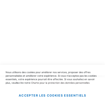
spéciales.
INSCRIPTION
EDITIONS DU TRIOMPHE
contact@editionsdutriomphe.fr
01.40.54.06.91
SERVICES
Nous utilisons des cookies pour améliorer nos services, proposer des offres
LIVRAISON & PAIEMENT
personnalisées et améliorer votre expérience. Si vous n'acceptez pas les cookies
essentiels, votre expérience pourrait être affectée. Si vous souhaitez en savoir
plus, veuillez lire notre
Charte pour la protection des données personnelles
INFORMATIONS
ACCEPTER LES COOKIES ESSENTIELS