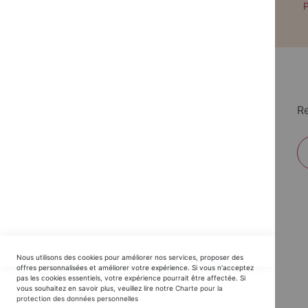
Paiement par CB avec 3DS
P
Re
EDITIONS DU TRIOMPHE
Nous utilisons des cookies pour améliorer nos services, proposer des
Horaires SAV :
offres personnalisées et améliorer votre expérience. Si vous n'acceptez
pas les cookies essentiels, votre expérience pourrait être affectée. Si
du Lundi au Jeudi : 9h30 -12h30 / 14h - 17h30
vous souhaitez en savoir plus, veuillez lire notre
Charte pour la
protection des données personnelles
Vendredi : 9h30 - 12h30 / 14h - 16h00