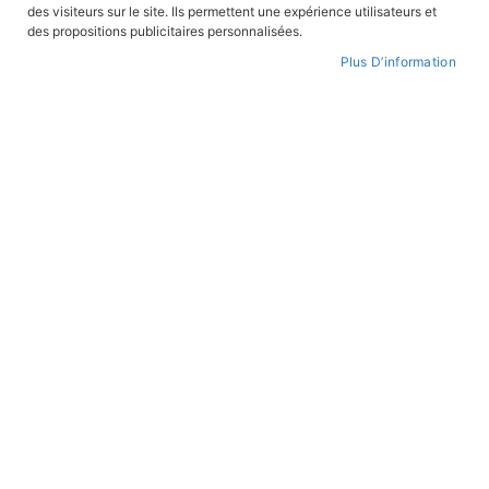
des visiteurs sur le site. Ils permettent une expérience utilisateurs et
CONNEXION
des propositions publicitaires personnalisées.
Plus D’information
CRÉER UN COMPTE
Mot de passe oublié ?
PAIEMENT SÉCURISÉ
Paiement par CB avec 3DS