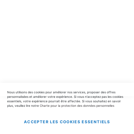
spéciales.
INSCRIPTION
EDITIONS DU TRIOMPHE
contact@editionsdutriomphe.fr
01.40.54.06.91
SERVICES
Nous utilisons des cookies pour améliorer nos services, proposer des offres
LIVRAISON & PAIEMENT
personnalisées et améliorer votre expérience. Si vous n'acceptez pas les cookies
essentiels, votre expérience pourrait être affectée. Si vous souhaitez en savoir
plus, veuillez lire notre
Charte pour la protection des données personnelles
INFORMATIONS
ACCEPTER LES COOKIES ESSENTIELS