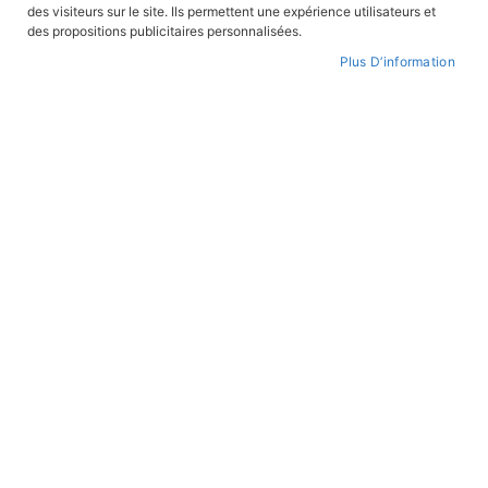
des visiteurs sur le site. Ils permettent une expérience utilisateurs et
CONNEXION
des propositions publicitaires personnalisées.
Plus D’information
CRÉER UN COMPTE
Mot de passe oublié ?
PAIEMENT SÉCURISÉ
Paiement par CB avec 3DS