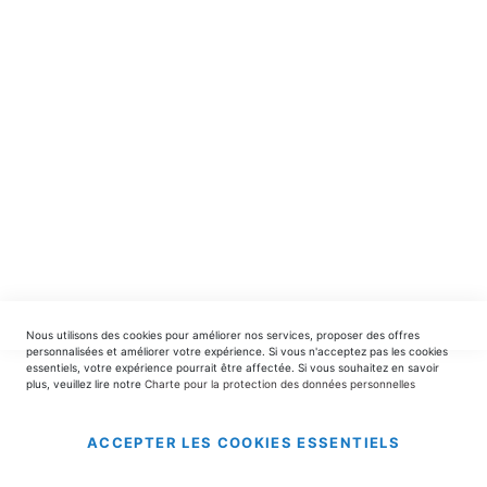
spéciales.
INSCRIPTION
EDITIONS DU TRIOMPHE
contact@editionsdutriomphe.fr
01.40.54.06.91
SERVICES
Nous utilisons des cookies pour améliorer nos services, proposer des offres
LIVRAISON & PAIEMENT
personnalisées et améliorer votre expérience. Si vous n'acceptez pas les cookies
essentiels, votre expérience pourrait être affectée. Si vous souhaitez en savoir
plus, veuillez lire notre
Charte pour la protection des données personnelles
INFORMATIONS
ACCEPTER LES COOKIES ESSENTIELS