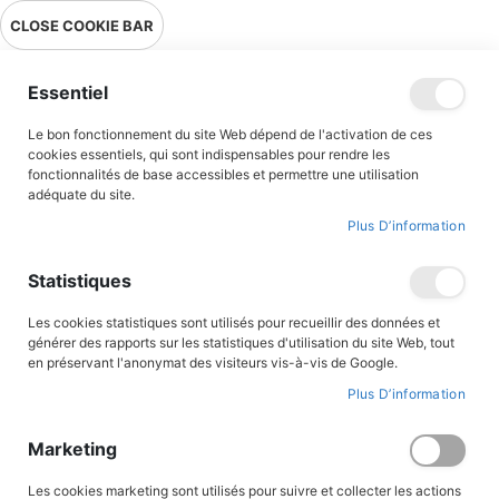
Livraison en point relais en France métropolitaine à 0,01€ à partir
CLOSE COOKIE BAR
de 39 € d'achats !
Menu
Essentiel
Le bon fonctionnement du site Web dépend de l'activation de ces
Accueil
Contributeur
Dominique Bar
cookies essentiels, qui sont indispensables pour rendre les
fonctionnalités de base accessibles et permettre une utilisation
Dominique Bar
adéquate du site.
Plus D’information
Statistiques
Les cookies statistiques sont utilisés pour recueillir des données et
générer des rapports sur les statistiques d'utilisation du site Web, tout
en préservant l'anonymat des visiteurs vis-à-vis de Google.
Plus D’information
Dominique Bar est un dessinateur belge. Après des études artistiques à Liège, il réalise
Marketing
sa première BD en 1989. Il s’est imposé comme un spécialiste de la BD religieuse,
produisant principalement pour Coccinelle, LCI , Edifa Mame et les Éditions du
Triomphe (Avec Thomas More, Saint Yves, L’Odyssée de saint Paul, Saint Augustin,
Les cookies marketing sont utilisés pour suivre et collecter les actions
Avec Jean-Paul II, Saint Dominique, Fatima, Saint Cloud-Clodoald, l'abbé Fouque de