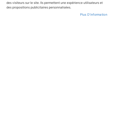
des visiteurs sur le site. Ils permettent une expérience utilisateurs et
Marseille, l'impératrice Zita ...). Il prépare une BD sur l'impératrice Sainte Hélène
(2025).
des propositions publicitaires personnalisées.
Plus D’information
Par
ordre
décroissant
BANDES DESSINÉES
BANDES DESSINÉES
Benoit XVI
L'odyssée de Saint Paul
En stock
En stock