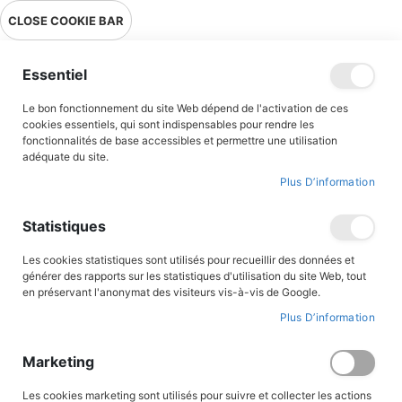
Livraison en point relais en France métropolitaine à 0,01€ à partir
CLOSE COOKIE BAR
de 39 € d'achats !
Menu
Essentiel
Le bon fonctionnement du site Web dépend de l'activation de ces
cookies essentiels, qui sont indispensables pour rendre les
fonctionnalités de base accessibles et permettre une utilisation
adéquate du site.
Histoire
Plus D’information
BD - Histoire
Statistiques
Découvrez notre sélection de BD pour tous les âges...
Les cookies statistiques sont utilisés pour recueillir des données et
générer des rapports sur les statistiques d'utilisation du site Web, tout
en préservant l'anonymat des visiteurs vis-à-vis de Google.
FILTRER PAR
Plus D’information
Marketing
Par
ordre
Les cookies marketing sont utilisés pour suivre et collecter les actions