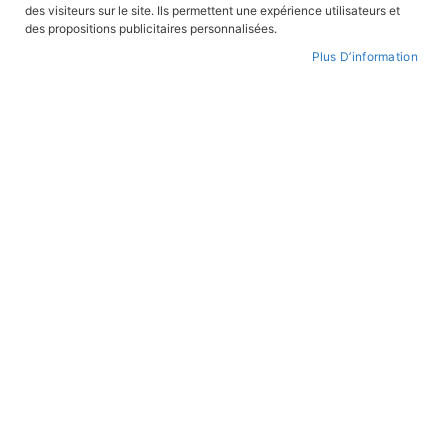
croissant
des visiteurs sur le site. Ils permettent une expérience utilisateurs et
BANDES DESSINÉES
BANDES DESSINÉES
des propositions publicitaires personnalisées.
Plus D’information
Bayard, le chevalier sans peur
La route de l'Indépendance
En stock
En stock
16,90 €
16,90 €
BANDES DESSINÉES
BANDES DESSINÉES