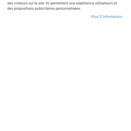
des visiteurs sur le site. Ils permettent une expérience utilisateurs et
des propositions publicitaires personnalisées.
Plus D’information
Par
ordre
croissant
BANDES DESSINÉES
BANDES DESSINÉES
La Grande Guerre tome 2 -
Avec Lyautey, de Nancy à
1916-1918...du Chemin des
Rabat
Dames à l'Armistice
En stock
En stock