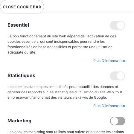
Livraison en point relais en France métropolitaine à 0,01€ à partir
CLOSE COOKIE BAR
de 39 € d'achats !
Menu
Essentiel
Le bon fonctionnement du site Web dépend de l'activation de ces
cookies essentiels, qui sont indispensables pour rendre les
fonctionnalités de base accessibles et permettre une utilisation
adéquate du site.
Bandes Dessinées
Plus D’information
Une sélection de BD pour tous les âges ! Retrouvez tous les
Statistiques
grands héros et héroïnes de l’histoire de France ou des grands
saints et saintes de France, qui permettent au Vent de l’Histoire
Les cookies statistiques sont utilisés pour recueillir des données et
du Triomphe de souffler sur les lecteurs. Nos célèbres auteurs et
générer des rapports sur les statistiques d'utilisation du site Web, tout
illustrateurs comme Jigé, Philippe Brochard , Jean-marie Cuzin,
en préservant l'anonymat des visiteurs vis-à-vis de Google.
Guy Lehideux avec une volonté de transmettre à nos lecteurs
Plus D’information
notre patrimoine historique, militaire et religieux ont donné une
patte unique à cette collection de Bandes dessinées
Marketing
FILTRER PAR
Les cookies marketing sont utilisés pour suivre et collecter les actions