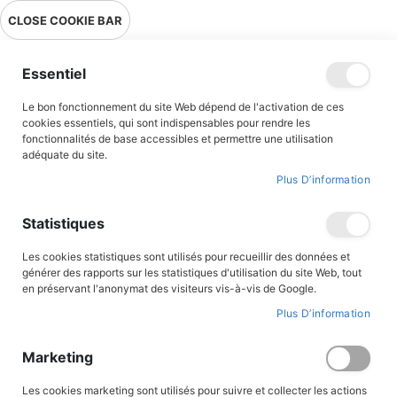
Livraison en point relais en France métropolitaine à 0,01€ à partir
CLOSE COOKIE BAR
de 39 € d'achats !
Menu
Essentiel
Le bon fonctionnement du site Web dépend de l'activation de ces
cookies essentiels, qui sont indispensables pour rendre les
fonctionnalités de base accessibles et permettre une utilisation
adéquate du site.
Bandes Dessinées
Plus D’information
Une sélection de BD pour tous les âges ! Retrouvez tous les
Statistiques
grands héros et héroïnes de l’histoire de France ou des grands
saints et saintes de France, qui permettent au Vent de l’Histoire
Les cookies statistiques sont utilisés pour recueillir des données et
du Triomphe de souffler sur les lecteurs. Nos célèbres auteurs et
générer des rapports sur les statistiques d'utilisation du site Web, tout
illustrateurs comme Jigé, Philippe Brochard , Jean-marie Cuzin,
en préservant l'anonymat des visiteurs vis-à-vis de Google.
Guy Lehideux avec une volonté de transmettre à nos lecteurs
Plus D’information
notre patrimoine historique, militaire et religieux ont donné une
patte unique à cette collection de Bandes dessinées
Marketing
FILTRER PAR
Les cookies marketing sont utilisés pour suivre et collecter les actions