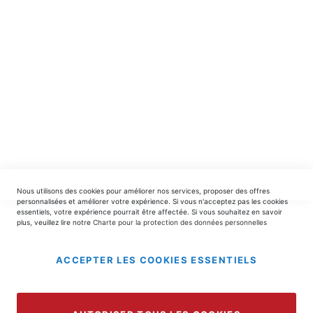
INSCRIPTION
EDITIONS DU TRIOMPHE
contact@editionsdutriomphe.fr
01.40.54.06.91
SERVICES
Nous utilisons des cookies pour améliorer nos services, proposer des offres
LIVRAISON & PAIEMENT
personnalisées et améliorer votre expérience. Si vous n'acceptez pas les cookies
essentiels, votre expérience pourrait être affectée. Si vous souhaitez en savoir
plus, veuillez lire notre
Charte pour la protection des données personnelles
INFORMATIONS
ACCEPTER LES COOKIES ESSENTIELS
Copyright © 2025 EDITIONS DU TRIOMPHE.