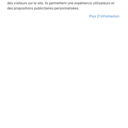
des visiteurs sur le site. Ils permettent une expérience utilisateurs et
des propositions publicitaires personnalisées.
Plus D’information
Par
ordre
croissant
BANDES DESSINÉES
BANDES DESSINÉES
Bayard, le chevalier sans peur
La route de l'Indépendance
En stock
En stock