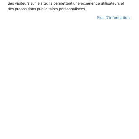
des visiteurs sur le site. Ils permettent une expérience utilisateurs et
des propositions publicitaires personnalisées.
Plus D’information
Par
ordre
croissant
BANDES DESSINÉES
BANDES DESSINÉES
Les Archers et autres récits
Vers Jérusalem
En stock
En stock