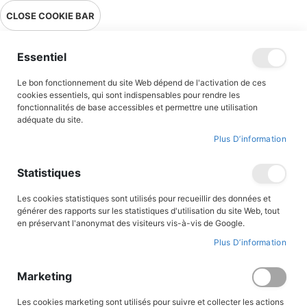
Livraison en point relais en France métropolitaine à 0,01€ à partir
CLOSE COOKIE BAR
de 39 € d'achats !
Menu
Essentiel
Le bon fonctionnement du site Web dépend de l'activation de ces
cookies essentiels, qui sont indispensables pour rendre les
fonctionnalités de base accessibles et permettre une utilisation
adéquate du site.
Bandes Dessinées
Plus D’information
Une sélection de BD pour tous les âges ! Retrouvez tous les
Statistiques
grands héros et héroïnes de l’histoire de France ou des grands
saints et saintes de France, qui permettent au Vent de l’Histoire
Les cookies statistiques sont utilisés pour recueillir des données et
du Triomphe de souffler sur les lecteurs. Nos célèbres auteurs et
générer des rapports sur les statistiques d'utilisation du site Web, tout
illustrateurs comme Jigé, Philippe Brochard , Jean-marie Cuzin,
en préservant l'anonymat des visiteurs vis-à-vis de Google.
Guy Lehideux avec une volonté de transmettre à nos lecteurs
Plus D’information
notre patrimoine historique, militaire et religieux ont donné une
patte unique à cette collection de Bandes dessinées
Marketing
FILTRER PAR
Les cookies marketing sont utilisés pour suivre et collecter les actions