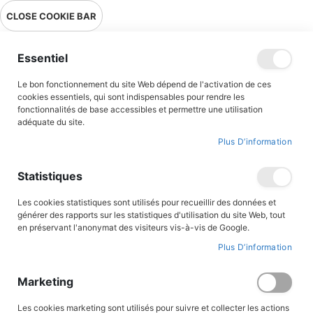
Livraison en point relais en France métropolitaine à 0,01€ à partir
CLOSE COOKIE BAR
de 39 € d'achats !
Menu
Essentiel
Le bon fonctionnement du site Web dépend de l'activation de ces
cookies essentiels, qui sont indispensables pour rendre les
fonctionnalités de base accessibles et permettre une utilisation
adéquate du site.
Romans jeunesse
Plus D’information
Des romans parfaitement adaptés aux jeunes lecteurs...
Statistiques
A travers les aventures de Magarcane, du Prince Eric, du clan des
Bordesoule, de Langelot, du Mouron Rouge et bien d’autres
Les cookies statistiques sont utilisés pour recueillir des données et
encore, nos jeunes lecteurs seront emportés dans des aventures
générer des rapports sur les statistiques d'utilisation du site Web, tout
palpitantes, teintées de valeurs héroïques et fraternelles. Au
en préservant l'anonymat des visiteurs vis-à-vis de Google.
Triomphe, nous souhaitons proposer des lectures fiables et de
Plus D’information
qualité et des sujets adaptés à nos lecteurs, et nous porter
garants de nos contenus aux adultes soucieux de transmettre le
goût et la passion de la lecture aux plus jeunes.
Marketing
Les cookies marketing sont utilisés pour suivre et collecter les actions