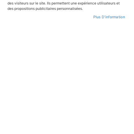
FILTRER PAR
des visiteurs sur le site. Ils permettent une expérience utilisateurs et
des propositions publicitaires personnalisées.
Plus D’information
Impossible de trouver des produits correspondants à
votre sélection.
PAIEMENT SÉCURISÉ
Paiement par CB avec 3DS