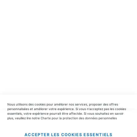
Recevez en avant-première nos nouveautés et offres
spéciales.
INSCRIPTION
EDITIONS DU TRIOMPHE
contact@editionsdutriomphe.fr
01.40.54.06.91
SERVICES
Nous utilisons des cookies pour améliorer nos services, proposer des offres
LIVRAISON & PAIEMENT
personnalisées et améliorer votre expérience. Si vous n'acceptez pas les cookies
essentiels, votre expérience pourrait être affectée. Si vous souhaitez en savoir
plus, veuillez lire notre
Charte pour la protection des données personnelles
INFORMATIONS
ACCEPTER LES COOKIES ESSENTIELS