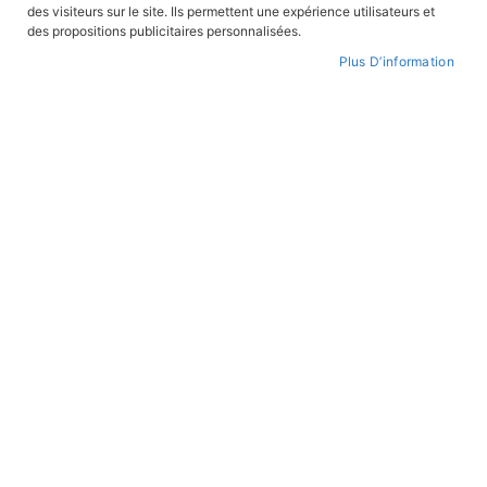
FILTRER PAR
des visiteurs sur le site. Ils permettent une expérience utilisateurs et
des propositions publicitaires personnalisées.
Plus D’information
Par
ordre
croissant
ROMANS JEUNESSE
ROMANS JEUNESSE
Le secret de Fort Boyard
Le secret de la Rue Pierre Loti
En stock
En stock