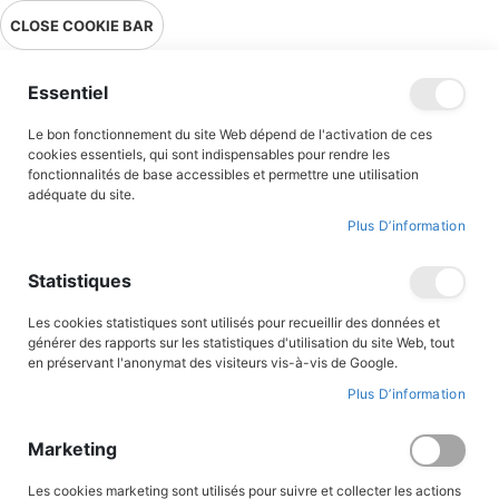
Livraison en point relais en France métropolitaine à 0,01€ à partir
CLOSE COOKIE BAR
de 39 € d'achats !
Menu
Essentiel
Le bon fonctionnement du site Web dépend de l'activation de ces
cookies essentiels, qui sont indispensables pour rendre les
fonctionnalités de base accessibles et permettre une utilisation
adéquate du site.
Romans jeunesse
Plus D’information
Des romans parfaitement adaptés aux jeunes lecteurs...
Statistiques
A travers les aventures de Magarcane, du Prince Eric, du clan des
Bordesoule, de Langelot, du Mouron Rouge et bien d’autres
Les cookies statistiques sont utilisés pour recueillir des données et
encore, nos jeunes lecteurs seront emportés dans des aventures
générer des rapports sur les statistiques d'utilisation du site Web, tout
palpitantes, teintées de valeurs héroïques et fraternelles. Au
en préservant l'anonymat des visiteurs vis-à-vis de Google.
Triomphe, nous souhaitons proposer des lectures fiables et de
Plus D’information
qualité et des sujets adaptés à nos lecteurs, et nous porter
garants de nos contenus aux adultes soucieux de transmettre le
goût et la passion de la lecture aux plus jeunes.
Marketing
Les cookies marketing sont utilisés pour suivre et collecter les actions